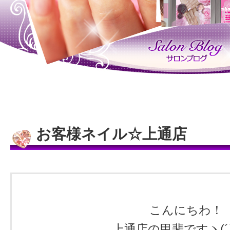
お客様ネイル☆上通店
こんにちわ！
上通店の甲斐ですヽ(´